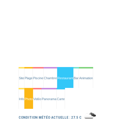
Site
Plage
Piscine
Chambre
Restaurant
Bar
Animation
Info
Photo
Vidéo
Panorama
Carte
CONDITION MÉTÉO ACTUELLE : 27.5 C