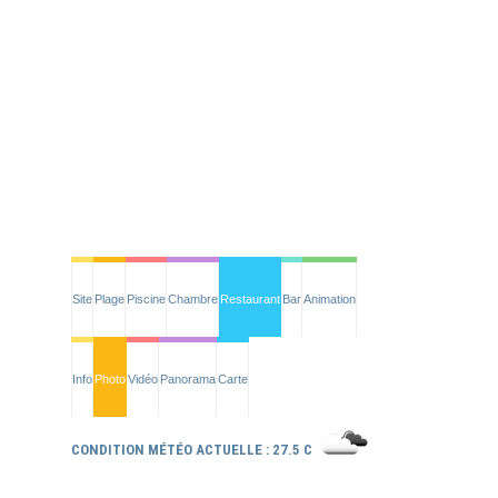
Site
Plage
Piscine
Chambre
Restaurant
Bar
Animation
Info
Photo
Vidéo
Panorama
Carte
CONDITION MÉTÉO ACTUELLE : 27.5 C