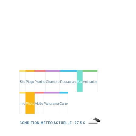
Site
Plage
Piscine
Chambre
Restaurant
Bar
Animation
Info
Photo
Vidéo
Panorama
Carte
CONDITION MÉTÉO ACTUELLE : 27.5 C