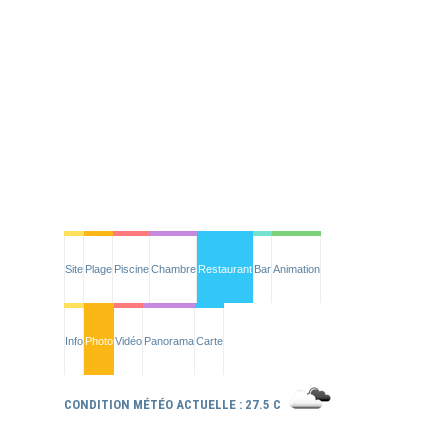
Site
Plage
Piscine
Chambre
Restaurant
Bar
Animation
Info
Photo
Vidéo
Panorama
Carte
CONDITION MÉTÉO ACTUELLE : 27.5 C