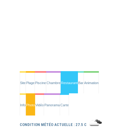
Site
Plage
Piscine
Chambre
Restaurant
Bar
Animation
Info
Photo
Vidéo
Panorama
Carte
CONDITION MÉTÉO ACTUELLE : 27.5 C