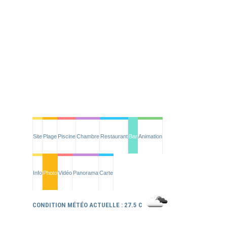
Site
Plage
Piscine
Chambre
Restaurant
Bar
Animation
Info
Photo
Vidéo
Panorama
Carte
CONDITION MÉTÉO ACTUELLE : 27.5 C