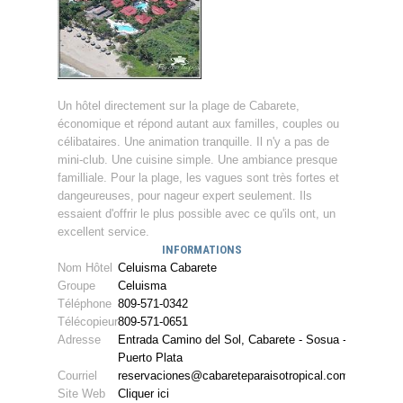
Un hôtel directement sur la plage de Cabarete,
économique et répond autant aux familles, couples ou
célibataires. Une animation tranquille. Il n'y a pas de
mini-club. Une cuisine simple. Une ambiance presque
familliale. Pour la plage, les vagues sont très fortes et
dangeureuses, pour nageur expert seulement. Ils
essaient d'offrir le plus possible avec ce qu'ils ont, un
excellent service.
INFORMATIONS
Nom Hôtel
Celuisma Cabarete
Groupe
Celuisma
Téléphone
809-571-0342
Télécopieur
809-571-0651
Adresse
Entrada Camino del Sol, Cabarete - Sosua -
Puerto Plata
Courriel
reservaciones@cabareteparaisotropical.com
Site Web
Cliquer ici