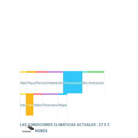
Sitio
Playa
Piscina
Habitación
Restaurante
Bar
Animación
Info
Foto
Video
Panorama
Mapa
LAS CONDICIONES CLIMÁTICAS ACTUALES : 27.5 C
NUBES