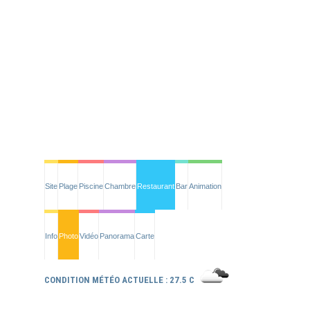
Site
Plage
Piscine
Chambre
Restaurant
Bar
Animation
Info
Photo
Vidéo
Panorama
Carte
CONDITION MÉTÉO ACTUELLE : 27.5 C