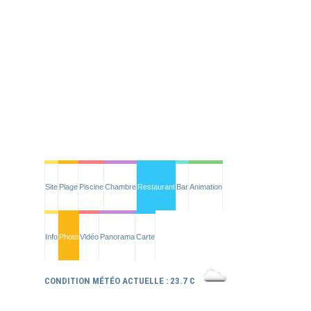
Site
Plage
Piscine
Chambre
Restaurant
Bar
Animation
Info
Photo
Vidéo
Panorama
Carte
CONDITION MÉTÉO ACTUELLE : 23.7 C