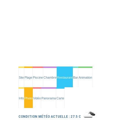
Site
Plage
Piscine
Chambre
Restaurant
Bar
Animation
Info
Photo
Vidéo
Panorama
Carte
CONDITION MÉTÉO ACTUELLE : 27.5 C