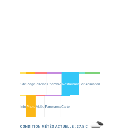
Site
Plage
Piscine
Chambre
Restaurant
Bar
Animation
Info
Photo
Vidéo
Panorama
Carte
CONDITION MÉTÉO ACTUELLE : 27.5 C