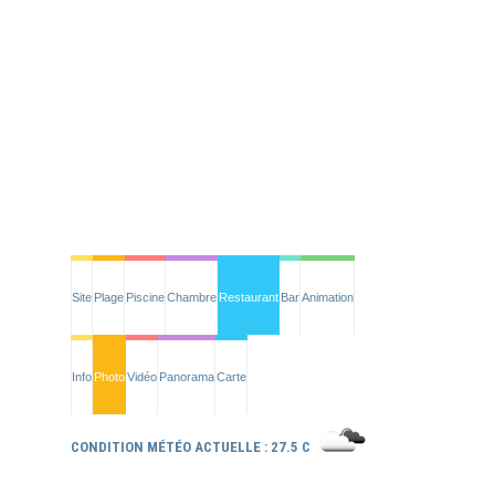
Site
Plage
Piscine
Chambre
Restaurant
Bar
Animation
Info
Photo
Vidéo
Panorama
Carte
CONDITION MÉTÉO ACTUELLE : 27.5 C