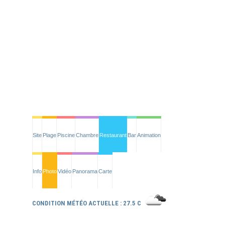
Site
Plage
Piscine
Chambre
Restaurant
Bar
Animation
Info
Photo
Vidéo
Panorama
Carte
CONDITION MÉTÉO ACTUELLE : 27.5 C