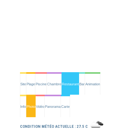
Site
Plage
Piscine
Chambre
Restaurant
Bar
Animation
Info
Photo
Vidéo
Panorama
Carte
CONDITION MÉTÉO ACTUELLE : 27.5 C