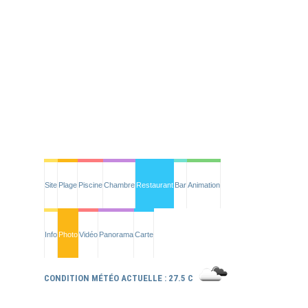
Site
Plage
Piscine
Chambre
Restaurant
Bar
Animation
Info
Photo
Vidéo
Panorama
Carte
CONDITION MÉTÉO ACTUELLE : 27.5 C