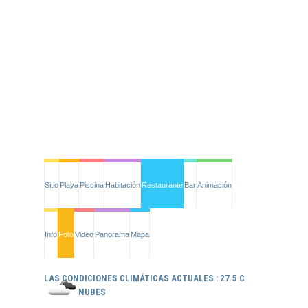
Sitio
Playa
Piscina
Habitación
Restaurante
Bar
Animación
Info
Foto
Video
Panorama
Mapa
LAS CONDICIONES CLIMÁTICAS ACTUALES : 27.5 C
NUBES