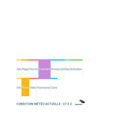
Site
Plage
Piscine
Chambre
Restaurant
Bar
Animation
Info
Photo
Vidéo
Panorama
Carte
CONDITION MÉTÉO ACTUELLE : 27.5 C