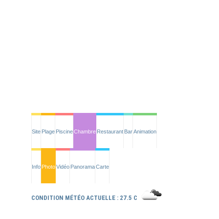
Site
Plage
Piscine
Chambre
Restaurant
Bar
Animation
Info
Photo
Vidéo
Panorama
Carte
CONDITION MÉTÉO ACTUELLE : 27.5 C