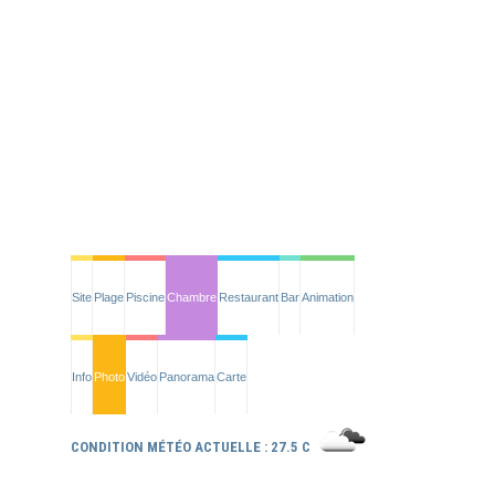
Site
Plage
Piscine
Chambre
Restaurant
Bar
Animation
Info
Photo
Vidéo
Panorama
Carte
CONDITION MÉTÉO ACTUELLE : 27.5 C