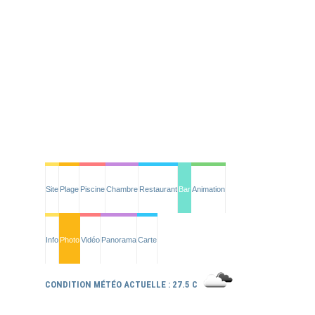
Site
Plage
Piscine
Chambre
Restaurant
Bar
Animation
Info
Photo
Vidéo
Panorama
Carte
CONDITION MÉTÉO ACTUELLE : 27.5 C