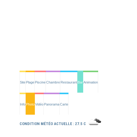
Site
Plage
Piscine
Chambre
Restaurant
Bar
Animation
Info
Photo
Vidéo
Panorama
Carte
CONDITION MÉTÉO ACTUELLE : 27.5 C