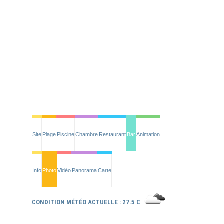
Site
Plage
Piscine
Chambre
Restaurant
Bar
Animation
Info
Photo
Vidéo
Panorama
Carte
CONDITION MÉTÉO ACTUELLE : 27.5 C